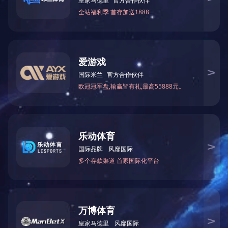
利用园区“境内关外”制度及其他税收、外汇通关特殊政策，货物未办
理纳税手续进入保税物流园区，在区内储存后复运出境或已办结海
关出口手续尚未离境，经海关批准存入保税物流园区的业务。
服务价值：
入中心视同出口，享受出口退税，加快资金周转；
境外货物进入园区，予以保税；
区内可对保税货物展开分级分类、加刷唛码、拆分组装等流通性简
单加工，有效解决海外仓人力成本高昂等问题。
版权所有 ©2018米兰网页版
粤ICP备10024348号-1
技术支持：浪马峰科技